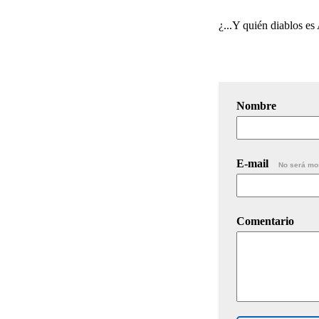
¿...Y quién diablos es
Nombre
E-mail
No será mo
Comentario