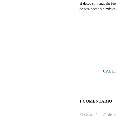
al deseo sin lunas sin fé
de otra noche sin música
CALEI
1 COMENTARIO
El Guardián -
21 de ab