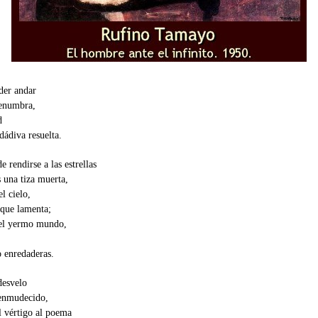
oder andar
penumbra,
d
ádiva resuelta.
e rendirse a las estrellas
s una tiza muerta,
l cielo,
 que lamenta;
del yermo mundo,
o enredaderas.
desvelo
 enmudecido,
al vértigo al poema