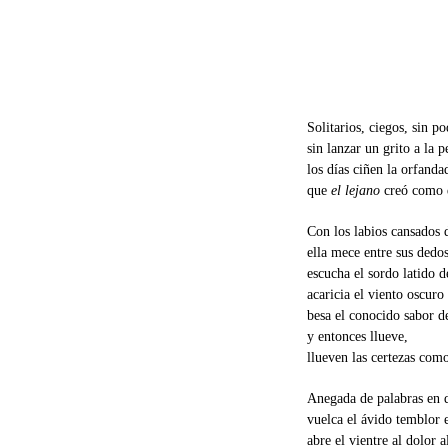
Solitarios, ciegos, sin p
sin lanzar un grito a la 
los días ciñen la orfanda
que
el lejano
creó como d
Con los labios cansados d
ella mece entre sus dedo
escucha el sordo latido de
acaricia el viento oscuro
besa el conocido sabor 
y entonces llueve,
llueven las certezas com
Anegada de palabras en 
vuelca el ávido temblor
abre el vientre al dolor 