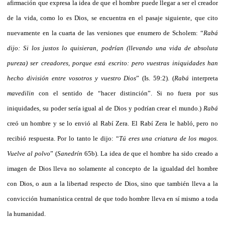
afirmación que expresa la idea de que el hombre puede llegar a ser el creador
de la vida, como lo es Dios, se encuentra en el pasaje siguiente, que cito
nuevamente en la cuarta de las versiones que enumero de Scholem: “
Rabá
dijo: Si los justos lo quisieran, podrían (llevando una vida de absoluta
pureza) ser creadores, porque está escrito: pero vuestras iniquidades han
hecho división entre vosotros y vuestro Dios
” (Is. 59:2). (
Rabá
interpreta
mavedilin
con el sentido de “hacer distinción”. Si no fuera por sus
iniquidades, su poder sería igual al de Dios y podrían crear el mundo.)
Rabá
creó un hombre y se lo envió al Rabí Zera. El Rabí Zera le habló, pero no
recibió respuesta. Por lo tanto le dijo: “
Tú eres una criatura de los magos.
Vuelve al polvo
” (
Sanedrín
65b). La idea de que el hombre ha sido creado a
imagen de Dios lleva no solamente al concepto de la igualdad del hombre
con Dios, o aun a la libertad respecto de Dios, sino que también lleva a la
convicción humanística central de que todo hombre lleva en sí mismo a toda
la humanidad.