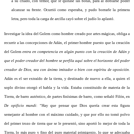
a su criado, con temor, que le quitase las botas, para al doblarse poder
alcanzar su frente. Ocurrió como esperaba, y pudo borrarle la primera
letra, pero toda la carga de arcilla cayó sobre el judío
lo aplastó.
Investigar la idea del Golem como hombre creado por artes mágicas, obliga a
recurrir a las concepciones de Adán, el primer hombre puesto que la creación
del Golem
entra en competencia en algún punto con la creación de Adán y
que el poder creador del hombre se perfila aquí sobre el horizonte del poder
creador de Dios, sea con ánimo imitador o bien con espíritu de oposición.
Adán es el ser extraído de la tierra, y destinado de nuevo a ella, a quien el
soplo divino otorgó el habla y la vida. Estaba constituido de materia de la
Tierra, de barro auténtico, de partes finísimas de barro, como señaló Filón, en
De opificio mundi
: “Hay que pensar que Dios quería crear esta figura
semejante al hombre con el máximo cuidado, y que por ello no tomó polvo
del primer trozo de tierra que se le presentó, sino aportó lo mejor de toda la
Tierra, lo más puro y fino del puro material primigenio, lo que se adecuaba