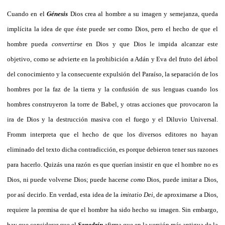
Cuando en el
Génesis
Dios crea al hombre a su imagen y semejanza, queda
implícita la idea de que éste puede ser como Dios, pero el hecho de que el
hombre pueda
convertirse
en Dios y que Dios le impida alcanzar este
objetivo, como se advierte en la prohibición a Adán y Eva del fruto del árbol
del conocimiento y la consecuente expulsión del Paraíso, la separación de los
hombres por la faz de la tierra y la confusión de sus lenguas cuando los
hombres construyeron la torre de Babel, y otras acciones que provocaron la
ira de Dios y la destrucción masiva con el fuego y el Diluvio Universal.
Fromm interpreta que el hecho de que los diversos editores no hayan
eliminado del texto dicha contradicción, es porque debieron tener sus razones
para hacerlo. Quizás una razón es que querían insistir en que el hombre no es
Dios, ni puede volverse Dios; puede hacerse
como
Dios, puede imitar a Dios,
por así decirlo. En verdad, esta idea de la
imitatio Dei
, de aproximarse a Dios,
requiere la premisa de que el hombre ha sido hecho su imagen. Sin embargo,
hay que considerar que el
Sanedrín
afirma que en la versión más antigua de la