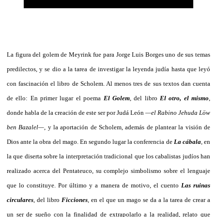
La figura del golem de Meyrink fue para Jorge Luis Borges uno de sus temas
predilectos, y se dio a la tarea de investigar la leyenda judía hasta que leyó
con fascinación el libro de Scholem. Al menos tres de sus textos dan cuenta
de ello: En primer lugar el poema
El Golem
, del libro
El otro, el mismo
,
donde habla de la creación de este ser por Judá León
—el Rabino Jehuda Löw
ben Bazalel—
, y la aportación de Scholem, además de plantear la visión de
Dios ante la obra del mago. En segundo lugar la conferencia de
La cábala
, en
la que diserta sobre la interpretación tradicional que los cabalistas judíos han
realizado acerca del Pentateuco, su complejo simbolismo sobre el lenguaje
que lo constituye. Por último y a manera de motivo, el cuento
Las ruinas
circulares
, del libro
Ficciones
, en el que un mago se da a la tarea de crear a
un ser de sueño con la finalidad de extrapolarlo a la realidad, relato que