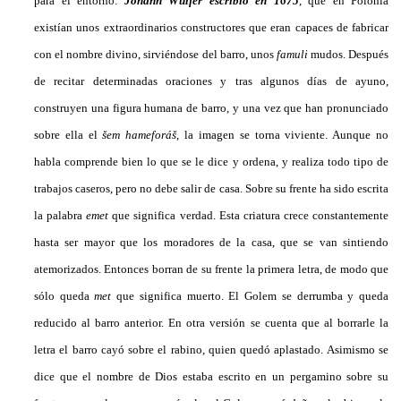
para el entorno.
Johann Wülfer escribió en 1675
, que en Polonia
existían unos extraordinarios constructores que eran capaces de fabricar
con el nombre divino, sirviéndose del barro, unos
famuli
mudos. Después
de recitar determinadas oraciones y tras algunos días de ayuno,
construyen una figura humana de barro, y una vez que han pronunciado
sobre ella el
šem hameforáš
, la imagen se torna viviente. Aunque no
habla comprende bien lo que se le dice y ordena, y realiza todo tipo de
trabajos caseros, pero no debe salir de casa. Sobre su frente ha sido escrita
la palabra
emet
que significa verdad. Esta criatura crece constantemente
hasta ser mayor que los moradores de la casa, que se van sintiendo
atemorizados. Entonces borran de su frente la primera letra, de modo que
sólo queda
met
que significa muerto. El Golem se derrumba y queda
reducido al barro anterior. En otra versión se cuenta que al borrarle la
letra el barro cayó sobre el rabino, quien quedó aplastado. Asimismo se
dice que el nombre de Dios estaba escrito en un pergamino sobre su