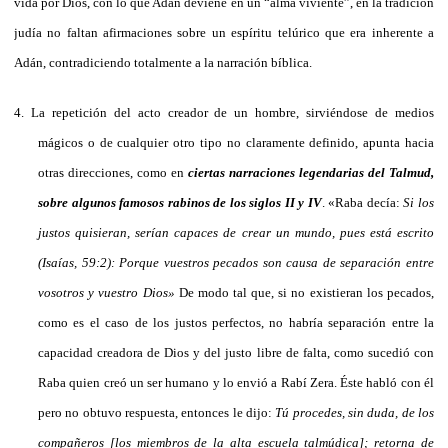
vida por Dios, con lo que Adán deviene en un “alma viviente”, en la tradición
judía no faltan afirmaciones sobre un espíritu telúrico que era inherente a
Adán, contradiciendo totalmente a la narración bíblica.
4.
La repetición del acto creador de un hombre, sirviéndose de medios
mágicos o de cualquier otro tipo no claramente definido, apunta hacia
otras direcciones, como en
ciertas narraciones legendarias del Talmud,
sobre algunos famosos rabinos de los siglos II y IV
. «Raba decía:
Si los
justos quisieran, serían capaces de crear un mundo, pues está escrito
(Isaías, 59:2): Porque vuestros pecados son causa de separación entre
vosotros y vuestro Dios»
De modo tal que, si no existieran los pecados,
como es el caso de los justos perfectos, no habría separación entre la
capacidad creadora de Dios y del justo libre de falta, como sucedió con
Raba quien creó un ser humano y lo envió a Rabí Zera. Éste habló con él
pero no obtuvo respuesta, entonces le dijo:
Tú procedes, sin duda, de los
compañeros [los miembros de la alta escuela talmúdica]; retorna de