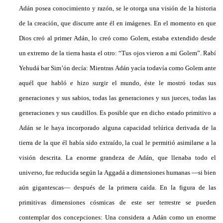
Adán posea conocimiento y razón, se le otorga una visión de la historia
de la creación, que discurre ante él en imágenes. En el momento en que
Dios creó al primer Adán, lo creó como Golem, estaba extendido desde
un extremo de la tierra hasta el otro: “Tus ojos vieron a mi Golem”. Rabí
Yehudá bar Sim’ón decía: Mientras Adán yacía todavía como Golem ante
aquél que habló e hizo surgir el mundo, éste le mostró todas sus
generaciones y sus sabios, todas las generaciones y sus jueces, todas las
generaciones y sus caudillos. Es posible que en dicho estado primitivo a
Adán se le haya incorporado alguna capacidad telúrica derivada de la
tierra de la que él había sido extraído, la cual le permitió asimilarse a la
visión descrita. La enorme grandeza de Adán, que llenaba todo el
universo, fue reducida según la Aggadá a dimensiones humanas —si bien
aún gigantescas— después de la primera caída. En la figura de las
primitivas dimensiones cósmicas de este ser terrestre se pueden
contemplar dos concepciones: Una considera a Adán como un enorme