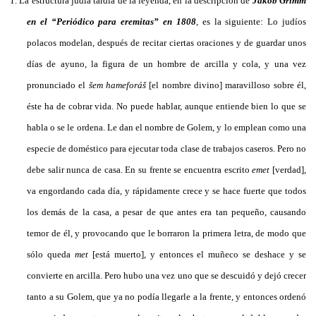
1.
La estructura judía tardía de la leyenda, en la descripción de
Jakob Grimm
en el “Periódico para eremitas” en 1808
, es la siguiente: Lo judíos
polacos modelan, después de recitar ciertas oraciones y de guardar unos
días de ayuno, la figura de un hombre de arcilla y cola, y una vez
pronunciado el
šem hameforáš
[el nombre divino] maravilloso sobre él,
éste ha de cobrar vida. No puede hablar, aunque entiende bien lo que se
habla o se le ordena. Le dan el nombre de Golem, y lo emplean como una
especie de doméstico para ejecutar toda clase de trabajos caseros. Pero no
debe salir nunca de casa. En su frente se encuentra escrito
emet
[verdad],
va engordando cada día, y rápidamente crece y se hace fuerte que todos
los demás de la casa, a pesar de que antes era tan pequeño, causando
temor de él, y provocando que le borraron la primera letra, de modo que
sólo queda
met
[está muerto], y entonces el muñeco se deshace y se
convierte en arcilla. Pero hubo una vez uno que se descuidó y dejó crecer
tanto a su Golem, que ya no podía llegarle a la frente, y entonces ordenó