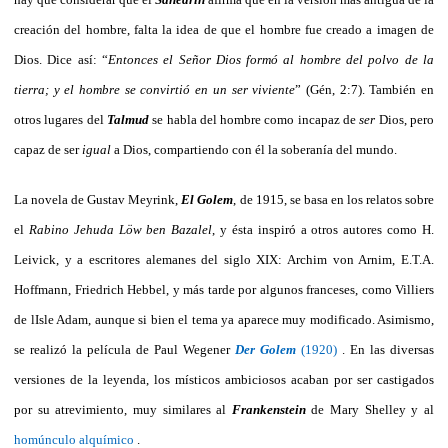
creación del hombre, falta la idea de que el hombre fue creado a imagen de
Dios. Dice así: “
Entonces el Señor Dios formó al hombre del polvo de la
tierra; y el hombre se convirtió en un ser viviente
” (Gén, 2:7). También en
otros lugares del
Talmud
se habla del hombre como incapaz de
ser
Dios, pero
capaz de ser
igual
a Dios, compartiendo con él la soberanía del mundo.
La novela de Gustav Meyrink,
El Golem
, de 1915, se basa en los relatos sobre
el
Rabino Jehuda Löw ben Bazalel
, y ésta inspiró a otros autores como H.
Leivick, y a escritores alemanes del siglo XIX: Archim von Arnim, E.T.A.
Hoffmann, Friedrich Hebbel, y más tarde por algunos franceses, como Villiers
de lIsle Adam, aunque si bien el tema ya aparece muy modificado. Asimismo,
se realizó la película de Paul Wegener
Der Golem
(1920)
. En las diversas
versiones de la leyenda, los místicos ambiciosos acaban por ser castigados
por su atrevimiento, muy similares al
Frankenstein
de Mary Shelley y al
homúnculo alquímico
.