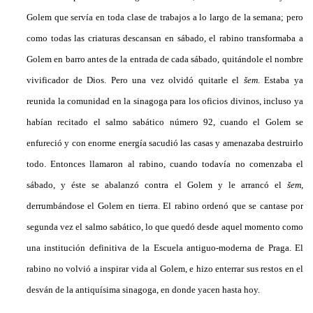
Golem que servía en toda clase de trabajos a lo largo de la semana; pero
como todas las criaturas descansan en sábado, el rabino transformaba a
Golem en barro antes de la entrada de cada sábado, quitándole el nombre
vivificador de Dios. Pero una vez olvidó quitarle el
šem
. Estaba ya
reunida la comunidad en la sinagoga para los oficios divinos, incluso ya
habían recitado el salmo sabático número 92, cuando el Golem se
enfureció y con enorme energía sacudió las casas y amenazaba destruirlo
todo. Entonces llamaron al rabino, cuando todavía no comenzaba el
sábado, y éste se abalanzó contra el Golem y le arrancó el
šem
,
derrumbándose el Golem en tierra. El rabino ordenó que se cantase por
segunda vez el salmo sabático, lo que quedó desde aquel momento como
una institución definitiva de la Escuela antiguo-moderna de Praga. El
rabino no volvió a inspirar vida al Golem, e hizo enterrar sus restos en el
desván de la antiquísima sinagoga, en donde yacen hasta hoy.