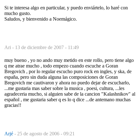
Si te interesa algo en particular, y puedo enviártelo, lo haré con
mucho gusto.
Saludos, y bienvenido a Noemágico.
Ari -
13 de diciembre de 2007 - 11:49
muy bueno , yo no ando muy metido en este rollo, pero tiene algo
q me atrae mucho , todo empezo cuando escuche a Goran
Bregovich , por lo regular escucho puro rock en ingles, y ska, de
españa, pero sin duda alguna las composiciones de Goran
Bregovich me cautivaron y ahora no puedo dejar de escucharlo,
...me gustaria mas saber sobre la musica , poesi, cultura, ...les
agradeceria mucho, si alguien sabe de la cancion "Kalashnikov" al
español , me gustaria saber q es lo q dice ...de antemano muchas
gracias!!
Arjé
-
25 de agosto de 2006 - 09:21