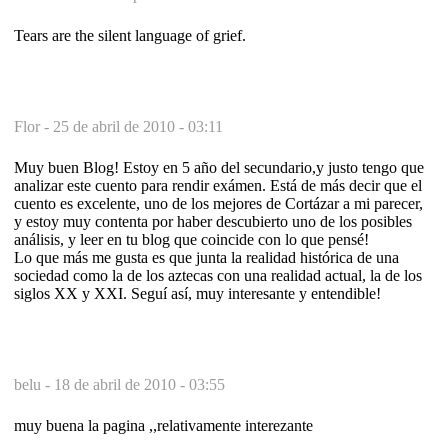
Tears are the silent language of grief.
Flor -
25 de abril de 2010 - 03:11
Muy buen Blog! Estoy en 5 año del secundario,y justo tengo que
analizar este cuento para rendir exámen. Está de más decir que el
cuento es excelente, uno de los mejores de Cortázar a mi parecer,
y estoy muy contenta por haber descubierto uno de los posibles
análisis, y leer en tu blog que coincide con lo que pensé!
Lo que más me gusta es que junta la realidad histórica de una
sociedad como la de los aztecas con una realidad actual, la de los
siglos XX y XXI. Seguí así, muy interesante y entendible!
belu -
18 de abril de 2010 - 03:55
muy buena la pagina ,,relativamente interezante