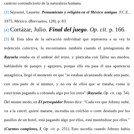
carácter contradictorio de la naturaleza humana.
[3]
Séjourné, Laurette.
Pensamiento y religión en el México antiguo
. F.C.E.,
1975, México. (Breviarios, 128). p. 83.
Cortázar, Julio.
Final del juego
.
Op. cit
. p. 166.
[4]
[5]
Íd
.
Esta idea de la salvación individual que representa a su vez la
redención colectiva, la encontramos también cuando el protagonista de
Rayuela
estaba en el umbral del reino, y platicaba con Talita sus miedos,
hablándole de pasajes y agujeros, porque ella era para él una apariencia
antagónica, llegó el momento en que “se estaban alcanzando desde otra parte,
con otra parte de sí mismos, y no era de ellos que se trataba, como si
estuvieran pagando o cobrando algo por los otros”
(
Rayuela
,
Op. cit
. cap. 54).
Del mismo modo, en
El perseguidor
Bruno dice: “Cada vez que Johnny sufre,
va a la cárcel, quiere matarse, incendia un colchón o corre desnudo por los
pasillos de un hotel, está pagando algo por ellos, está muriéndose por ellos.”
(
Cuentos completos, I
,
Op. cit
. p. 251). Esto sucedía cuando Johnny había