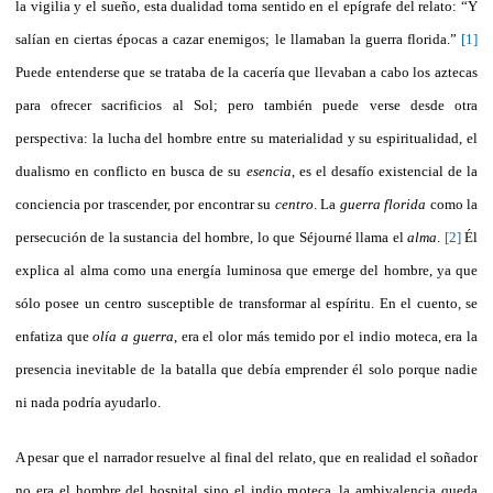
la vigilia y el sueño, esta dualidad toma sentido en el epígrafe del relato: “Y
salían en ciertas épocas a cazar enemigos; le llamaban la guerra florida.”
[1]
Puede entenderse que se trataba de la cacería que llevaban a cabo los aztecas
para ofrecer sacrificios al Sol; pero también puede verse desde otra
perspectiva: la lucha del hombre entre su materialidad y su espiritualidad, el
dualismo en conflicto en busca de su
esencia
, es el desafío existencial de la
conciencia por trascender, por encontrar su
centro
. La
guerra florida
como la
persecución de la sustancia del hombre, lo que Séjourné llama el
alma
.
[2]
Él
explica al alma como una energía luminosa que emerge del hombre, ya que
sólo posee un centro susceptible de transformar al espíritu. En el cuento, se
enfatiza que
olía a guerra
, era el olor más temido por el indio moteca, era la
presencia inevitable de la batalla que debía emprender él solo porque nadie
ni nada podría ayudarlo.
A pesar que el narrador resuelve al final del relato, que en realidad el soñador
no era el hombre del hospital sino el indio moteca, la ambivalencia queda