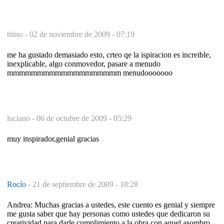
titino -
02 de noviembre de 2009 - 07:19
me ha gustado demasiado esto, crteo qe la ispiracion es increible,
inexplicable, algo conmovedor, pasare a menudo
mmmmmmmmmmmmmmmmmmm menudooooooo
luciano -
06 de octubre de 2009 - 05:29
muy inspirador,genial gracias
Rocío
-
21 de septiembre de 2009 - 18:28
Andrea: Muchas gracias a ustedes, este cuento es genial y siempre
me gusta saber que hay personas como ustedes que dedicaron su
creatividad para darle cumplimiento a la obra con aquel asombro