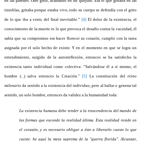
en las paredes. Otro grito, acabando en un quejido. Era él que gritaba en las
tinieblas, gritaba porque estaba vivo, todo su cuerpo se defendía con el grito
de lo que iba a venir, del final inevitable.”
[4]
El dolor de la existencia, el
conocimiento de la muerte es lo que provoca el desafío contra la vacuidad, él
sabía que su compromiso era hacer florecer su corazón, cumplir con la tarea
asignada por el solo hecho de existir. Y en el momento en que se logra un
entendimiento, surgido de la autorreflexión, entonces se ha satisfecho la
existencia tanto individual como colectiva: “Salvándose él a sí mismo, el
hombre (...) salva entonces la Creación.”
[5]
La constitución del
reino
milenario
da sentido a la existencia del individuo, pero al hallar o generar tal
sentido, un solo hombre, entonces da validez a la humanidad toda:
La existencia humana debe tender a la trascendencia del mundo de
las formas que esconde la realidad última. Esta realidad reside en
el corazón, y es necesario obligar a éste a liberarlo cueste lo que
cueste: he aquí la meta suprema de la "guerra florida". Alcanzar,