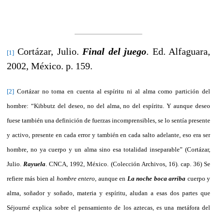
Cortázar, Julio.
Final del juego
. Ed. Alfaguara,
[1]
2002, México. p. 159.
[2]
Cortázar no toma en cuenta al espíritu ni al alma como partición del
hombre: “Kibbutz del deseo, no del alma, no del espíritu. Y aunque deseo
fuese también una definición de fuerzas incomprensibles, se lo sentía presente
y activo, presente en cada error y también en cada salto adelante, eso era ser
hombre, no ya cuerpo y un alma sino esa totalidad inseparable” (Cortázar,
Julio.
Rayuela
. CNCA, 1992, México. (Colección Archivos, 16). cap
.
36) Se
refiere más bien al
hombre entero
, aunque en
La noche boca arriba
cuerpo y
alma, soñador y soñado, materia y espíritu, aludan a esas dos partes que
Séjourné explica sobre el pensamiento de los aztecas, es una metáfora del