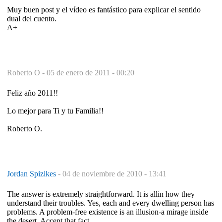
Muy buen post y el vídeo es fantástico para explicar el sentido
dual del cuento.
A+
Roberto O -
05 de enero de 2011 - 00:20
Feliz año 2011!!
Lo mejor para Ti y tu Familia!!
Roberto O.
Jordan Spizikes
-
04 de noviembre de 2010 - 13:41
The answer is extremely straightforward. It is allin how they
understand their troubles. Yes, each and every dwelling person has
problems. A problem-free existence is an illusion-a mirage inside
the desert. Accept that fact.