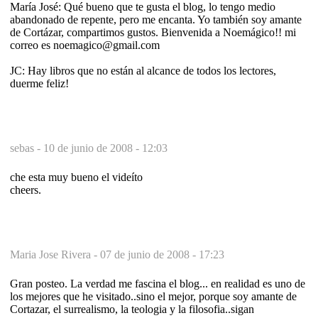
María José: Qué bueno que te gusta el blog, lo tengo medio
abandonado de repente, pero me encanta. Yo también soy amante
de Cortázar, compartimos gustos. Bienvenida a Noemágico!! mi
correo es noemagico@gmail.com
JC: Hay libros que no están al alcance de todos los lectores,
duerme feliz!
sebas -
10 de junio de 2008 - 12:03
che esta muy bueno el videíto
cheers.
Maria Jose Rivera -
07 de junio de 2008 - 17:23
Gran posteo. La verdad me fascina el blog... en realidad es uno de
los mejores que he visitado..sino el mejor, porque soy amante de
Cortazar, el surrealismo, la teologia y la filosofia..sigan