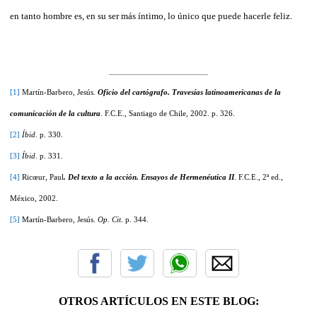
en tanto hombre es, en su ser más íntimo, lo único que puede hacerle feliz.
[1]
Martín-Barbero, Jesús.
Oficio del cartógrafo. Travesías latinoamericanas de la
comunicación de la cultura
. F.C.E., Santiago de Chile, 2002. p. 326.
[2]
Íbid
. p. 330.
[3]
Íbid
. p. 331.
[4]
Ricœur, Paul
. Del texto a la acción. Ensayos de Hermenéutica II
. F.C.E., 2ª ed.,
México, 2002.
[5]
Martín-Barbero, Jesús.
Op. Cit
. p. 344.
OTROS ARTÍCULOS EN ESTE BLOG: