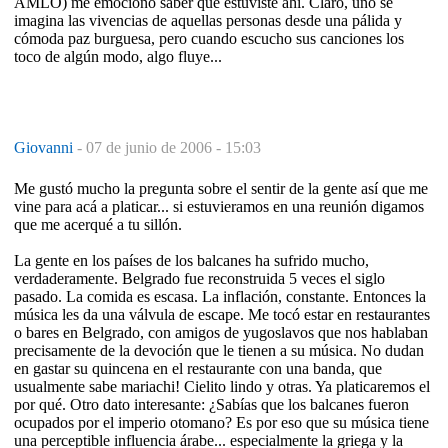
AMLO) me emocionó saber que estuviste ahí. Claro, uno se
imagina las vivencias de aquellas personas desde una pálida y
cómoda paz burguesa, pero cuando escucho sus canciones los
toco de algún modo, algo fluye...
Giovanni
-
07 de junio de 2006 - 15:03
Me gustó mucho la pregunta sobre el sentir de la gente así que me
vine para acá a platicar... si estuvieramos en una reunión digamos
que me acerqué a tu sillón.
La gente en los países de los balcanes ha sufrido mucho,
verdaderamente. Belgrado fue reconstruida 5 veces el siglo
pasado. La comida es escasa. La inflación, constante. Entonces la
música les da una válvula de escape. Me tocó estar en restaurantes
o bares en Belgrado, con amigos de yugoslavos que nos hablaban
precisamente de la devoción que le tienen a su música. No dudan
en gastar su quincena en el restaurante con una banda, que
usualmente sabe mariachi! Cielito lindo y otras. Ya platicaremos el
por qué. Otro dato interesante: ¿Sabías que los balcanes fueron
ocupados por el imperio otomano? Es por eso que su música tiene
una perceptible influencia árabe... especialmente la griega y la