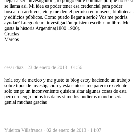
llegar a ser "investigador", lo pongo entre comillas porque no se si
se llama asi. Mi idea es poder tener esa credencial para poder
buscar en archivos, etc y me den el permiso en museos, bibliotecas
y edificios públicos. Como puedo llegar a serlo? Vos me podrás
ayudar? Luego de mi investigación quisiera escribir un libro. Me
gusta la historia Argentina(1800-1900).
Gracias!
Marcos
cesar diaz -
23 de enero de 2013 - 01:56
hola soy de mexico y me gusto tu blog estoy haciendo un trabajo
sobre tipos de investigación y esta sintesis me parecio excelente
solo tengo un inconveniente quisiera sitar algunas cosas de esta
pero no tengo todos los datos si me los pudieras mandar seria
genial muchas gracias
Yuleitza Villafranca -
02 de enero de 2013 - 14:07