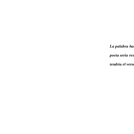
La palabra hab
poeta sería re
tendría el ver