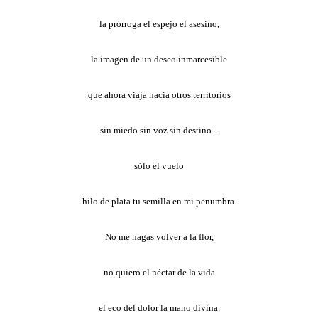
la prórroga el espejo el asesino,
la imagen de un deseo inmarcesible
que ahora viaja hacia otros territorios
sin miedo sin voz sin destino...
sólo el vuelo
hilo de plata tu semilla en mi penumbra.
No me hagas volver a la flor,
no quiero el néctar de la vida
el eco del dolor la mano divina.